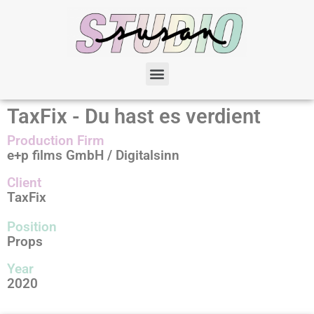
TaxFix - Du hast es verdient
Production Firm
e+p films GmbH / Digitalsinn
Client
TaxFix
Position
Props
Year
2020